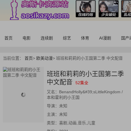
首页
电影
连续剧
综艺
体育
AI漫剧
国产
当前位置：
首页
>
欧美动漫
>
班班和莉莉的小王国第二季 中文配音
班班和莉莉的小王国第二季
中文配音
52集全
又名：
BenandHolly&#39;sLittleKingdom /
本和霍利的小王国
导演：
未知
主演：
未知
类型：
喜剧,动画,音乐,儿童