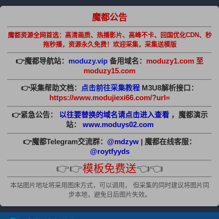
魔都公告
魔都资源全网首选：高清画质、热播影片、高峰不卡、回国优化CDN、秒
拖秒播，资源永久免费！欢迎采集，采集送模版
👉魔都导航站：
moduzy.vip
备用域名：
moduzy1.com 至
moduzy15.com
👉采集帮助文档：
点击前往采集教程
M3U8解析接口：
https://www.modujiexi66.com/?url=
👉紧急公告：
以往要替换的域名请点击进入查看
，魔都演示
站：
www.moduys02.com
👉魔都Telegram交流群：
@mdzyw
| 魔都在线客服：
@roytfyyds
👉👉
模板免费送
👈👈
本站图片地址将采用图床方式，可以调用， 但采集的同时建议将图片同
步本地，避免日后图片失效。