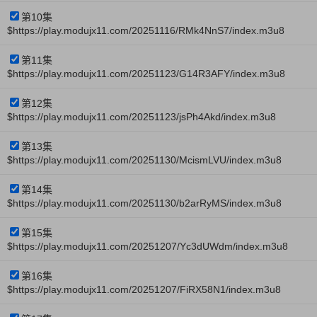
第10集
$https://play.modujx11.com/20251116/RMk4NnS7/index.m3u8
第11集
$https://play.modujx11.com/20251123/G14R3AFY/index.m3u8
第12集
$https://play.modujx11.com/20251123/jsPh4Akd/index.m3u8
第13集
$https://play.modujx11.com/20251130/McismLVU/index.m3u8
第14集
$https://play.modujx11.com/20251130/b2arRyMS/index.m3u8
第15集
$https://play.modujx11.com/20251207/Yc3dUWdm/index.m3u8
第16集
$https://play.modujx11.com/20251207/FiRX58N1/index.m3u8