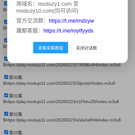
用域名：moduzy1.com 至
第26集
$https://play.modujx11.com/20260223/hFJdvPoX/index.m3u8
moduzy10.com(均可访问)
官方交流群：
https://t.me/mdzyw
第27集
$https://play.modujx11.com/20260223/4H4Tew4v/index.m3u8
魔都客服：
https://t.me/roytfyyds
第28集
$https://play.modujx11.com/20260223/4MxokCph/index.m3u8
查看采集教程
关闭对话框
第29集
$https://play.modujx11.com/20260223/T95B6u4H/index.m3u8
第30集
$https://play.modujx11.com/20260223/SijeclqV/index.m3u8
第31集
$https://play.modujx11.com/20260223/z1FkhvZ8/index.m3u8
第32集
$https://play.modujx11.com/20260223/aVa2w6HA/index.m3u8
第33集