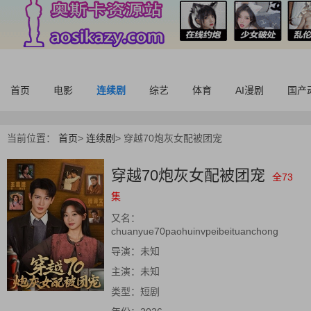
首页
电影
连续剧
综艺
体育
AI漫剧
国产
当前位置：
首页
>
连续剧
>
穿越70炮灰女配被团宠
穿越70炮灰女配被团宠
全73
集
又名：
chuanyue70paohuinvpeibeituanchong
导演：
未知
主演：
未知
类型：
短剧