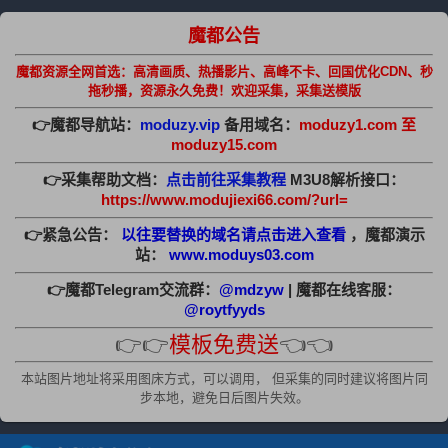
魔都公告
魔都资源全网首选：高清画质、热播影片、高峰不卡、回国优化CDN、秒
拖秒播，资源永久免费！欢迎采集，采集送模版
👉魔都导航站：
moduzy.vip
备用域名：
moduzy1.com 至
moduzy15.com
👉采集帮助文档：
点击前往采集教程
M3U8解析接口：
https://www.modujiexi66.com/?url=
👉紧急公告：
以往要替换的域名请点击进入查看
，魔都演示
站：
www.moduys03.com
👉魔都Telegram交流群：
@mdzyw
| 魔都在线客服：
@roytfyyds
👉👉
模板免费送
👈👈
本站图片地址将采用图床方式，可以调用， 但采集的同时建议将图片同
步本地，避免日后图片失效。